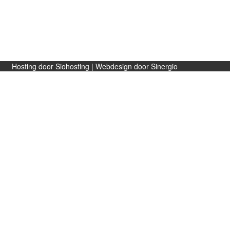
Facebook
Cadeaubon
NL
Hosting door Siohosting
|
Webdesign door Sinergio