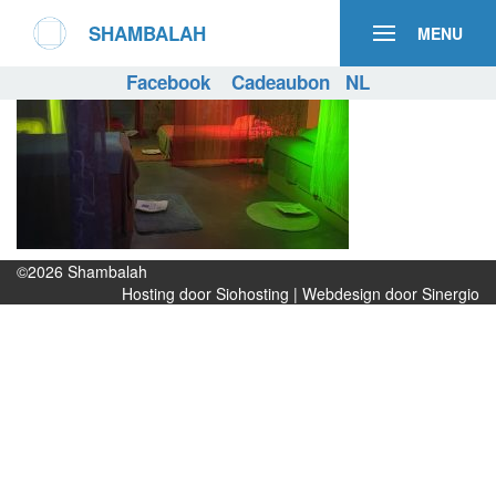
SHAMBALAH
MENU
Facebook
Cadeaubon
NL
©2026
Shambalah
Hosting door Siohosting
|
Webdesign door Sinergio