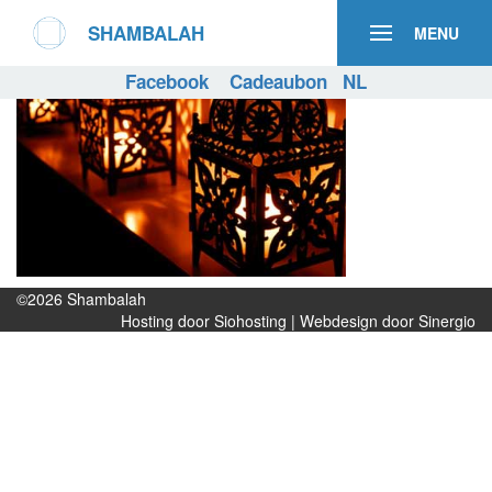
SHAMBALAH
MENU
Facebook
Cadeaubon
NL
©2026
Shambalah
Hosting door Siohosting
|
Webdesign door Sinergio