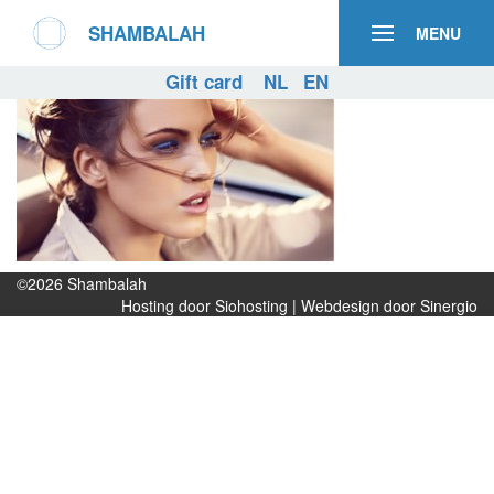
SHAMBALAH
MENU
Gift card
NL
EN
©2026
Shambalah
Hosting door Siohosting
|
Webdesign door Sinergio