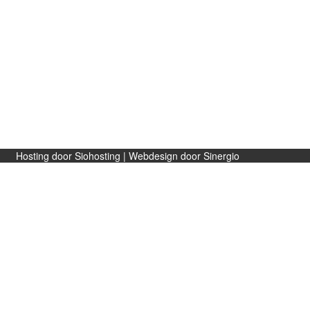
Gift card
NL
EN
Hosting door Siohosting
|
Webdesign door Sinergio