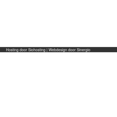
Gift card
NL
EN
Hosting door Siohosting
|
Webdesign door Sinergio