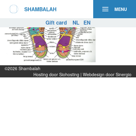
SHAMBALAH
MENU
Gift card
NL
EN
©2026
Shambalah
Hosting door Siohosting
|
Webdesign door Sinergio