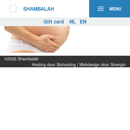
SHAMBALAH
MENU
Gift card
NL
EN
©2026
Shambalah
Hosting door Siohosting
|
Webdesign door Sinergio