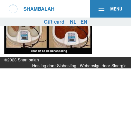
SHAMBALAH
MENU
Gift card
NL
EN
©2026
Shambalah
Hosting door Siohosting
|
Webdesign door Sinergio