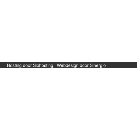
Gift card
NL
EN
Hosting door Siohosting
|
Webdesign door Sinergio