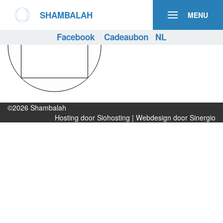
SHAMBALAH
MENU
Facebook
Cadeaubon
NL
©2026
Shambalah
Hosting door Siohosting
|
Webdesign door Sinergio