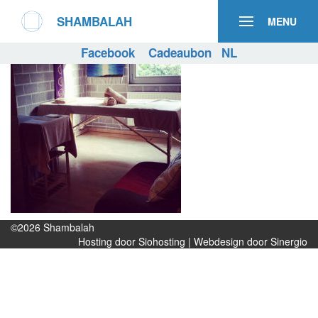
SHAMBALAH
MENU
Facebook
Cadeaubon
NL
©2026
Shambalah
Hosting door Siohosting
|
Webdesign door Sinergio