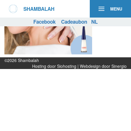
SHAMBALAH
MENU
Facebook
Cadeaubon
NL
©2026
Shambalah
Hosting door Siohosting
|
Webdesign door Sinergio