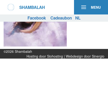
SHAMBALAH
MENU
Facebook
Cadeaubon
NL
©2026
Shambalah
Hosting door Siohosting
|
Webdesign door Sinergio